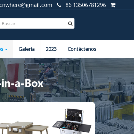
cnwhere@gmail.com
+86 13506781296
os
Galería
2023
Contáctenos