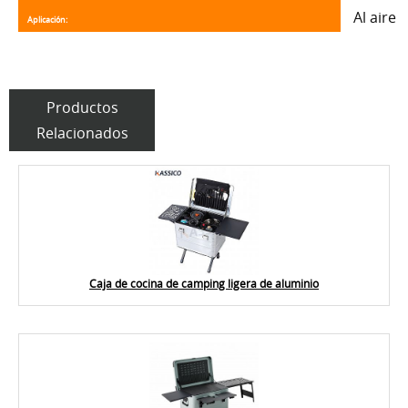
Al aire 
Aplicación:
Productos
Relacionados
Caja de cocina de camping ligera de aluminio