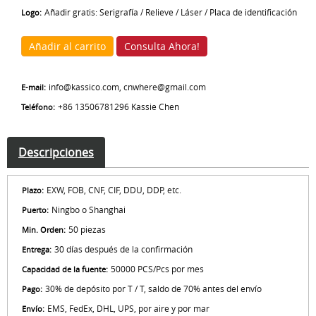
Añadir gratis: Serigrafía / Relieve / Láser / Placa de identificación
Logo:
Añadir al carrito
Consulta Ahora!
info@kassico.com, cnwhere@gmail.com
E-mail:
+86 13506781296 Kassie Chen
Teléfono:
Descripciones
EXW, FOB, CNF, CIF, DDU, DDP, etc.
Plazo:
Ningbo o Shanghai
Puerto:
50 piezas
Min. Orden:
30 días después de la confirmación
Entrega:
50000 PCS/Pcs por mes
Capacidad de la fuente:
30% de depósito por T / T, saldo de 70% antes del envío
Pago:
EMS, FedEx, DHL, UPS, por aire y por mar
Envío: