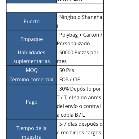
Ningbo o Shangha
Puerto
i
Polybag + Carton /
Empaque
Personalizado
Habilidades
50000 Piezas por
suplementarias
mes
MOQ
50 Pcs
Término comercial
FOB / CIF
30% Depósito por
T / T, el saldo antes
Pago
del envío o contra l
a copia B / L
5-7 días después d
Tiempo de la
e recibir los cargos
muestra