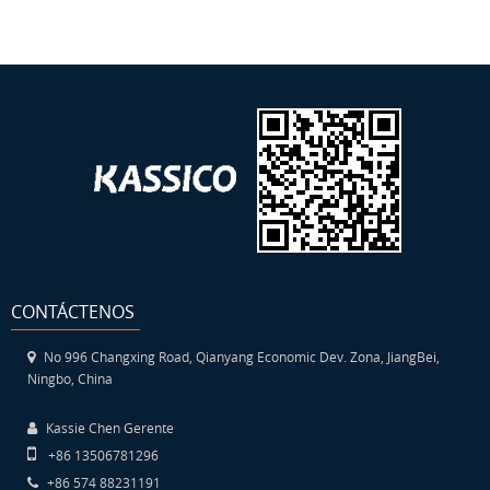
CONTÁCTENOS
No 996 Changxing Road, Qianyang Economic Dev. Zona, JiangBei,
Ningbo, China
Kassie Chen Gerente
+86 13506781296
+86 574 88231191