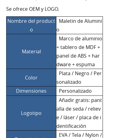
Se ofrece OEM y LOGO.
Nombre del product
Maletin de Alumini
o
o
Marco de aluminio
+ tablero de MDF +
Material
panel de ABS + har
dware + espuma
Plata / Negro / Per
Color
sonalizado
Dimensiones
Personalizado
Añadir gratis: pant
alla de seda / reliev
Logotipo
e / láser / placa de i
dentificación
EVA / Tela / Nylon /