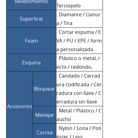
Revestimiento
Terciopelo
Diamante / Llanur
Superficie
a / Tira
Cortar espuma / E
Foam
VA / PU / EPE / form
a personalizada
Plástico o metal, r
Esquina
ecto / redondo,
Candado / Cerrad
ura codificada / Cer
Bloquear
radura con llave / C
erradura sin llave
Accesorios
Metal / Plástico / C
Manejar
aucho
Nylon / Lona / Poli
Correa
éster / Lino