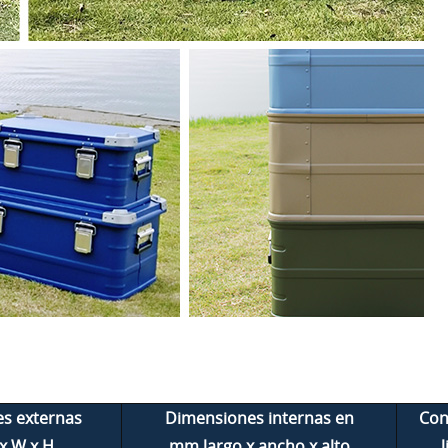
s externas
Dimensiones internas en
Con
 x W x H
mm largo x ancho x alto
l