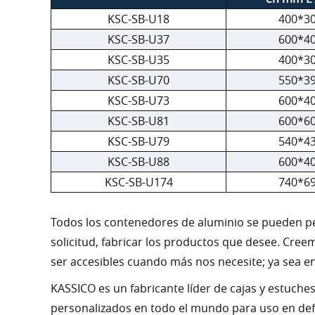
KSC-SB-U18
400*3
KSC-SB-U37
600*4
KSC-SB-U35
400*3
KSC-SB-U70
550*3
KSC-SB-U73
600*4
KSC-SB-U81
600*6
KSC-SB-U79
540*4
KSC-SB-U88
600*4
KSC-SB-U174
740*6
Todos los contenedores de aluminio se pueden per
solicitud, fabricar los productos que desee. Cre
ser accesibles cuando más nos necesite; ya sea en l
KASSICO es un fabricante líder de cajas y estuch
personalizados en todo el mundo para uso en defen