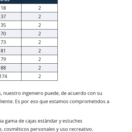
18
2
37
2
35
2
70
2
73
2
81
2
79
2
88
2
174
2
s, nuestro ingeniero puede, de acuerdo con su
l cliente. Es por eso que estamos comprometidos a
lia gama de cajas estándar y estuches
e, cosméticos personales y uso recreativo.