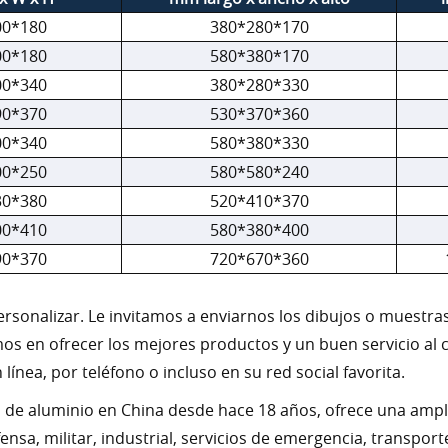
00*180
380*280*170
00*180
580*380*170
00*340
380*280*330
90*370
530*370*360
00*340
580*380*330
00*250
580*580*240
30*380
520*410*370
00*410
580*380*400
90*370
720*670*360
sonalizar. Le invitamos a enviarnos los dibujos o muestra
emos en ofrecer los mejores productos y un buen servicio a
ínea, por teléfono o incluso en su red social favorita.
es de aluminio en China desde hace 18 años, ofrece una amp
sa, militar, industrial, servicios de emergencia, transport