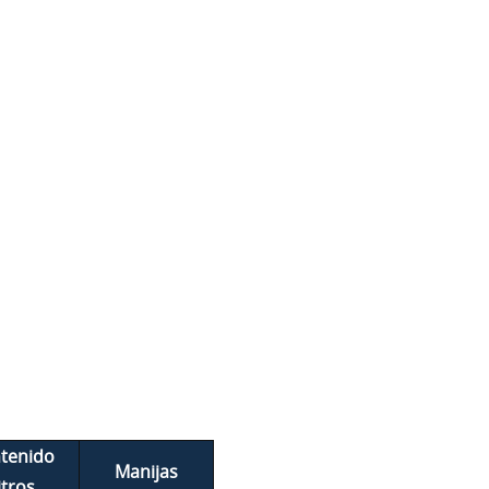
tenido
Manijas
itros