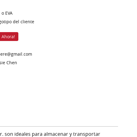
 o EVA
gotipo del cliente
 Ahora!
here@gmail.com
sie Chen
r. son ideales para almacenar y transportar