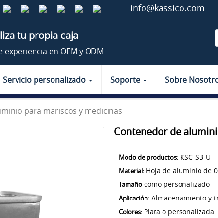
info@kassico.com
iza tu propia caja
e experiencia en OEM y ODM
Servicio personalizado
Soporte
Sobre Nosotr
minio para mariscos y medicinas
Contenedor de alumini
KSC-SB-U
Modo de productos:
Hoja de aluminio de 
Material:
como personalizado
Tamaño
Almacenamiento y t
Aplicación:
Plata o personalizada
Colores: